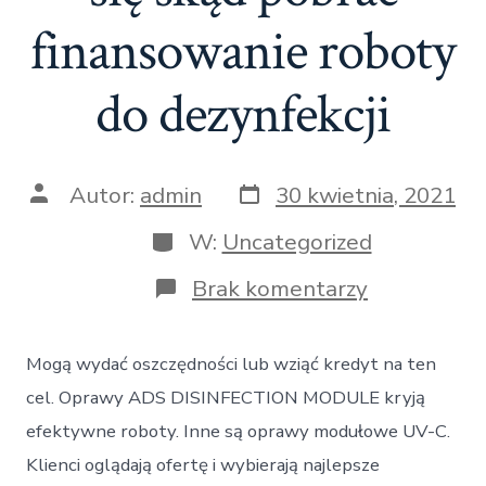
finansowanie roboty
do dezynfekcji
Data
Autor
Autor:
admin
30 kwietnia, 2021
wpisu
wpisu
Kategorie
W:
Uncategorized
do
Brak komentarzy
Klienci
zastanawiaj
się
Mogą wydać oszczędności lub wziąć kredyt na ten
skąd
pobrać
cel. Oprawy ADS DISINFECTION MODULE kryją
finansowan
efektywne roboty. Inne są oprawy modułowe UV-C.
roboty
do
Klienci oglądają ofertę i wybierają najlepsze
dezynfekcji